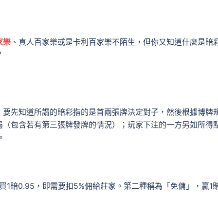
家樂
、真人百家樂或是卡利百家樂不陌生，但你又知道什麼是賠
？
？
，要先知道所謂的賠彩指的是首兩張牌決定對子，然後根據博牌
局（包含若有第三張牌發牌的情況）；玩家下注的一方另如所得
。
1賠0.95，即需要扣5%佣給莊家。第二種稱為「免傭」，贏1