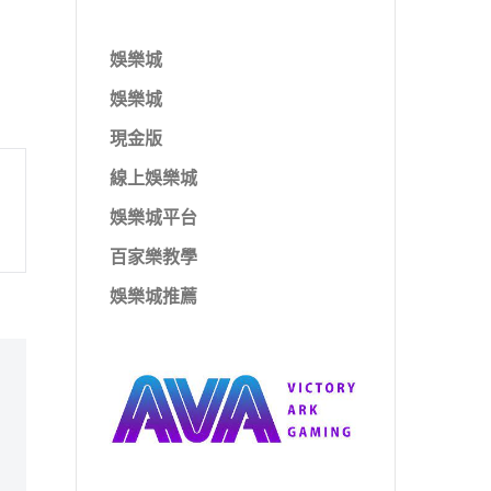
娛樂城
娛樂城
現金版
線上娛樂城
娛樂城平台
百家樂教學
娛樂城推薦