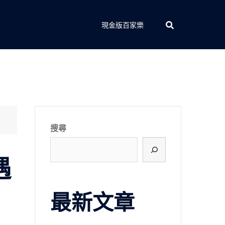
現金版百家樂
搜尋
遇
最新文章