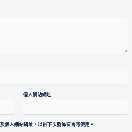
個人網站網址
及個人網站網址，以供下次發佈留言時使用。