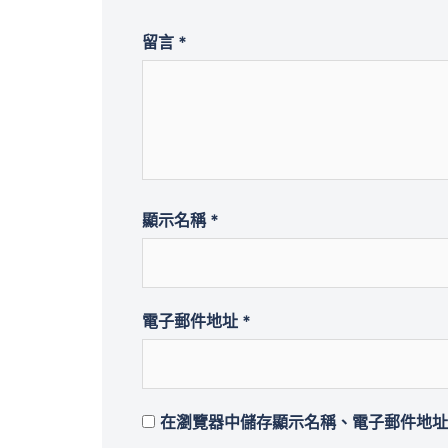
留言
*
顯示名稱
*
電子郵件地址
*
在
瀏覽器
中儲存顯示名稱、電子郵件地址