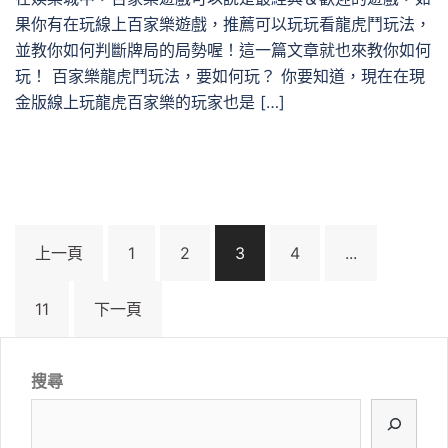
果你有在玩線上百家樂遊戲，推薦可以玩玩看龍虎鬥玩法，
並教你如何判斷牌局的局勢喔！這一篇文章就也來教你如何
玩！ 百家樂龍虎鬥玩法，要如何玩？ 你要知道，現在在現
金版線上玩龍虎百家樂的玩家也是 […]
文
上一頁
1
2
3
4
...
章
導
11
下一頁
覽
搜尋