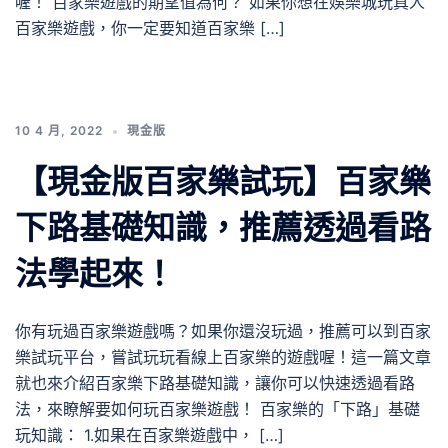
喔！ 百家樂遊戲的期望值為何？ 如果你想在娛樂城玩真人
百家樂遊戲，你一定要知道百家樂 […]
10 4 月, 2022
現金版
【現金版百家樂試玩】百家樂
下路基礎知識，推薦透過看路
法學起來！
你有玩過百家樂遊戲嗎？如果你還沒玩過，推薦可以到百家
樂試玩平台，嘗試玩玩看線上百家樂的遊戲喔！這一篇文章
就也來介紹百家樂下路基礎知識，讓你可以快速透過看路
法，來瞭解要如何玩百家樂遊戲！ 百家樂的「下路」基礎
玩知識： 1.如果在百家樂遊戲中， […]