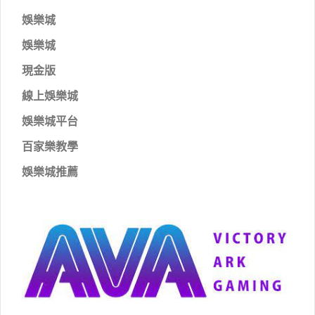
娛樂城
娛樂城
現金版
線上娛樂城
娛樂城平台
百家樂教學
娛樂城推薦