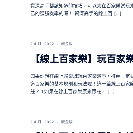
資深高手都該知道的技巧，可以先在百家樂試玩
己的獲勝機率的喔！ 資深高手的線上百 […]
2 4 月, 2022
現金版
【線上百家樂】玩百家
如果你想在線上娛樂城玩百家樂遊戲，推薦一定
道百家樂的基本規則和玩法喔！這一篇線上百家
莊？ 1.如果在線上百家樂原來跟莊， […]
2 4 月, 2022
現金版