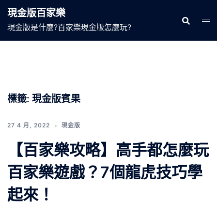
跳
現金版百家樂
至
現金版是什麼?百家樂現金版怎麼玩?
主
要
內
容
標籤:
現金版賓果
27 4 月, 2022
現金版
【百家樂攻略】高手都怎麼玩
百家樂遊戲？7個龍虎技巧學
起來！