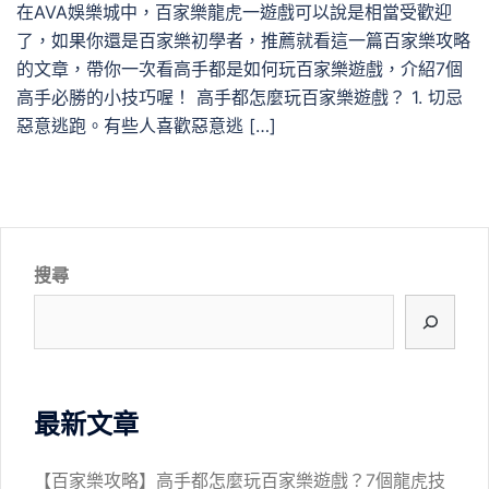
在AVA娛樂城中，百家樂龍虎一遊戲可以說是相當受歡迎
了，如果你還是百家樂初學者，推薦就看這一篇百家樂攻略
的文章，帶你一次看高手都是如何玩百家樂遊戲，介紹7個
高手必勝的小技巧喔！ 高手都怎麼玩百家樂遊戲？ 1. 切忌
惡意逃跑。有些人喜歡惡意逃 […]
搜尋
最新文章
【百家樂攻略】高手都怎麼玩百家樂遊戲？7個龍虎技